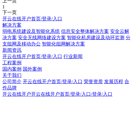
上一页
1
下一页
开云在线开户首页/登录/入口
解决方案
弱电系统建设及智能化系统
信息安全整体解决方案
安全云解
决方案
安全无线网络建设方案
智能化机房建设及动环监测
分
支组网及移动办公
智能化组网解决方案
新闻资讯
开云在线开户首页/登录/入口
行业新闻
工程案例
国内案例
国外案例
关于我们
公司简介
开云在线开户首页/登录/入口
荣誉资质
发展历程
合
作品牌
开云在线开户开云在线开户首页/登录/入口/登录/入口
开云在线开户开云在线开户首页/登录/入口/
登录/入口