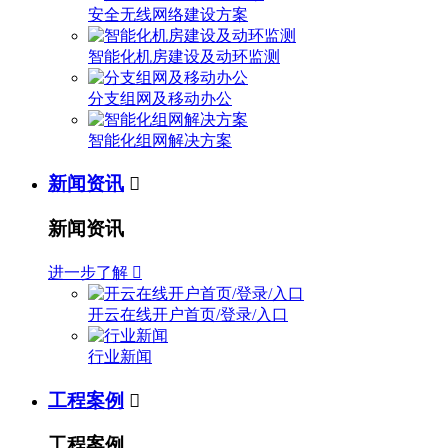
安全无线网络建设方案
智能化机房建设及动环监测
分支组网及移动办公
智能化组网解决方案
新闻资讯

新闻资讯
进一步了解

开云在线开户首页/登录/入口
行业新闻
工程案例

工程案例