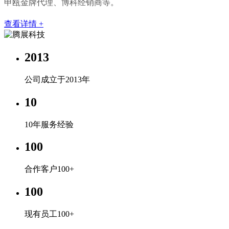
申瓯金牌代理、博科经销商等。
查看详情 +
2013
公司成立于2013年
10
10年服务经验
100
合作客户100+
100
现有员工100+