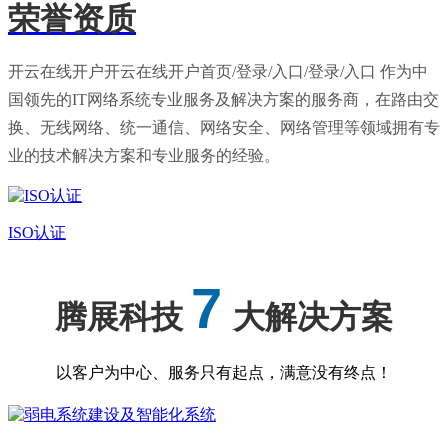
荣誉资质
开云在线开户开云在线开户首页/登录/入口/登录/入口 作为中
国领先的IT网络系统专业服务及解决方案的服务商，在路由交
换、无线网络、统一通信、网络安全、网络管理等领域拥有专
业的技术解决方案和专业服务的经验。
ISO认证
7
腾展科技
大解决方案
以客户为中心、服务只有起点，满意没有终点！